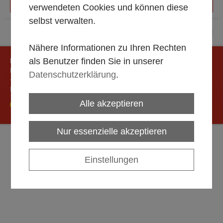
verwendeten Cookies und können diese
selbst verwalten.
top
Nähere Informationen zu Ihren Rechten
als Benutzer finden Sie in unserer
HFM Zelt- u. Festservice e.K.
Marienfelder Str. 7
|
56070
Koblenz
Datenschutzerklärung
.
+49 261 98899933
Impressum
Datenschutz
Cookies
Zur Webversion
Alle akzeptieren
powered by HEROLD
Nur essenzielle akzeptieren
Einstellungen