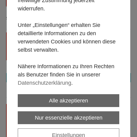
freiwillige Zustimmung jederzeit
Zurück
Shop Startseite
widerrufen.
Sortierung:
Unter „Einstellungen“ erhalten Sie
detaillierte Informationen zu den
Brotkörchen, oval, Bambus,
verwendeten Cookies und können diese
Abmessung ca. 23 x17 cm
Alle Mietpreise gültig 1 bis 5
selbst verwalten.
Tage, zzgl. MwSt.
Endreinigung im Mietpreis
enthalten! Speisereste sind zu
Nähere Informationen zu Ihren Rechten
entfernen.
als Benutzer finden Sie in unserer
€ 1,50
Datenschutzerklärung
.
Alle akzeptieren
Brot- und Besteckkörbchen
aus Bast, rechteckig,
Nur essenzielle akzeptieren
Abmessungen : 27 x 20 x7
cm (L/B/H)
Alle Mietpreise gültig 1 bis 5
Einstellungen
Tage, zzgl. MwSt.