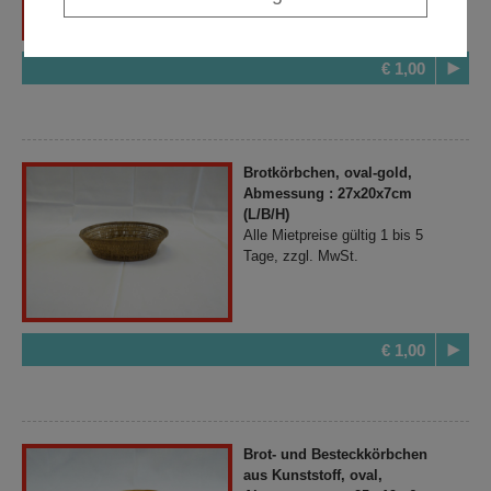
€ 1,00
Brotkörbchen, oval-gold,
Abmessung : 27x20x7cm
(L/B/H)
Alle Mietpreise gültig 1 bis 5
Tage, zzgl. MwSt.
€ 1,00
Brot- und Besteckkörbchen
aus Kunststoff, oval,