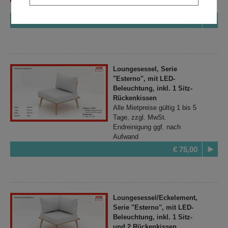
Aufwand
€ 60,00
Loungesessel, Serie
"Esterno", mit LED-
Beleuchtung, inkl. 1 Sitz-
Rückenkissen
Alle Mietpreise gültig 1 bis 5
Tage, zzgl. MwSt.
Endreinigung ggf. nach
Aufwand
€ 75,00
Loungesessel/Eckelement,
Serie "Esterno", mit LED-
Beleuchtung, inkl. 1 Sitz-
und 2 Rückenkissen