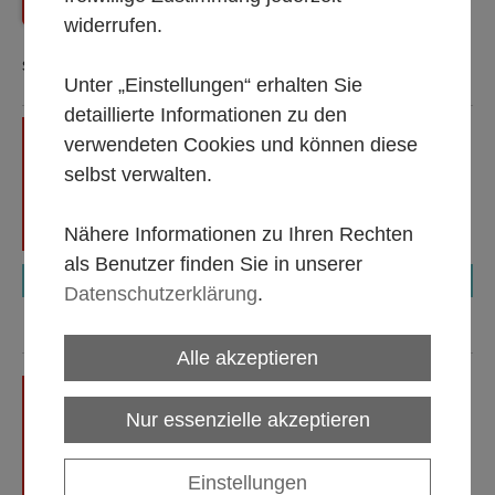
Zurück
Shop Startseite
widerrufen.
Sortierung:
Unter „Einstellungen“ erhalten Sie
detaillierte Informationen zu den
Loungetisch, Serie
verwendeten Cookies und können diese
"Esterno", mit LED-
Beleuchtung
selbst verwalten.
Alle Mietpreise gültig 1 bis 5
Tage, zzgl. MwSt.
Nähere Informationen zu Ihren Rechten
Endreinigung ggf. nach
Aufwand
als Benutzer finden Sie in unserer
€ 45,00
Datenschutzerklärung
.
Alle akzeptieren
Loungesitz, Serie "Esterno",
mit LED-Beleuchtung, inkl.
Nur essenzielle akzeptieren
Sitzkissen
Alle Mietpreise gültig 1 bis 5
Tage, zzgl. MwSt.
Einstellungen
Endreinigung ggf. nach