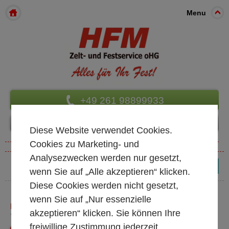
Menu
+49 261 98899933
Diese Website verwendet Cookies.
Cookies zu Marketing- und
Analysezwecken werden nur gesetzt,
(0)
wenn Sie auf „Alle akzeptieren“ klicken.
Diese Cookies werden nicht gesetzt,
wenn Sie auf „Nur essenzielle
ESTERNO FÜR IN- & OUTDOOR
akzeptieren“ klicken. Sie können Ihre
* alle Preise exkl. MwSt.
freiwillige Zustimmung jederzeit