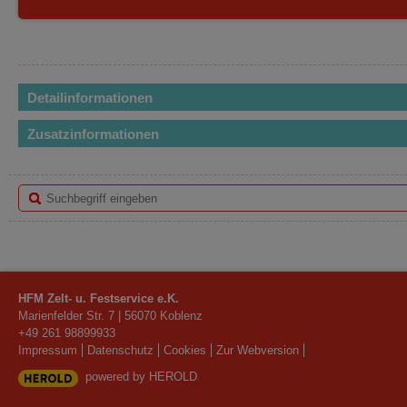
Detailinformationen
Zusatzinformationen
HFM Zelt- u. Festservice e.K.
Marienfelder Str. 7
|
56070
Koblenz
+49 261 98899933
Impressum
Datenschutz
Cookies
Zur Webversion
powered by HEROLD