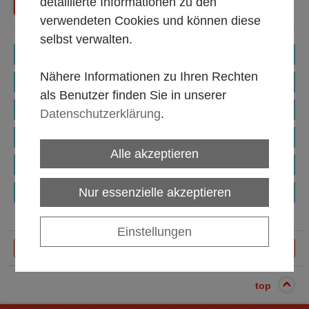
detaillierte Informationen zu den
Zurück
Shop Startseite
verwendeten Cookies und können diese
selbst verwalten.
Serie - Weinland
Nähere Informationen zu Ihren Rechten
Serie - Harmony
als Benutzer finden Sie in unserer
Longdrink.- Whiskey.- & Cocktailgläser
Datenschutzerklärung
.
Standardgläser
Alle akzeptieren
Biergläser
Nur essenzielle akzeptieren
Sonstiges (Glasteller, Schälchen, Schüssel, uvm.)
Einstellungen
top