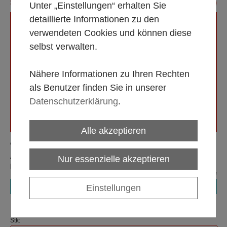
SUPPENTELLER, SERIE''STANDARD'', Ø 21 CM (PE = 25)
Unter „Einstellungen“ erhalten Sie
detaillierte Informationen zu den
verwendeten Cookies und können diese
selbst verwalten.
Nähere Informationen zu Ihren Rechten
als Benutzer finden Sie in unserer
Datenschutzerklärung
.
Alle akzeptieren
Artikelnummer:
010007
Alle Mietpreise gültig 1 bis 5 Tage, zzgl. MwSt. Endreinigung im
Nur essenzielle akzeptieren
Mietpreis enthalten! Speisereste sind zu entfernen.
exkl. MwSt.
zzgl. Versandkosten
€ 0,40
Einstellungen
Stk: