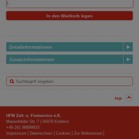
In den Mietkorb legen
Detailinformationen
Zusatzinformationen
top
HFM Zelt- u. Festservice e.K.
Marienfelder Str. 7
|
56070
Koblenz
+49 261 98899933
Impressum
Datenschutz
Cookies
Zur Webversion