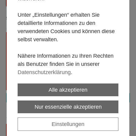
Zurück
Shop Startseite
Unter „Einstellungen“ erhalten Sie
Sortierung:
detaillierte Informationen zu den
verwendeten Cookies und können diese
Flaschenkühlschrank 180
selbst verwalten.
Liter, mit Glastür;
Abmessung B/T/H : 600 x 600
x 885 mm;
Nähere Informationen zu Ihren Rechten
Alle Mietpreise gültig 1 bis 5
als Benutzer finden Sie in unserer
Tage, zzgl. MwSt.
Datenschutzerklärung
.
Alle akzeptieren
€ 25,00
Nur essenzielle akzeptieren
Einstellungen
Kühltruhe "Black", ca. 210
Liter Volumen, Abmessung