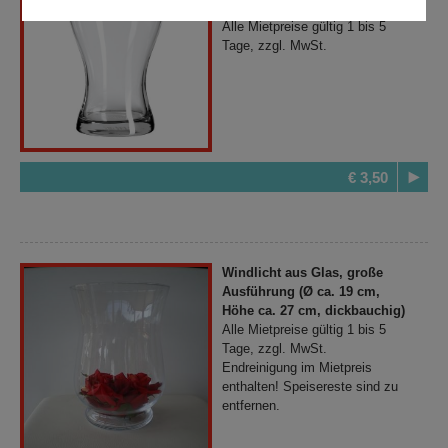
Höhe ca. 19,5 cm)
Alle Mietpreise gültig 1 bis 5
Tage, zzgl. MwSt.
€ 3,50
Windlicht aus Glas, große
Ausführung (Ø ca. 19 cm,
Höhe ca. 27 cm, dickbauchig)
Alle Mietpreise gültig 1 bis 5
Tage, zzgl. MwSt.
Endreinigung im Mietpreis
enthalten! Speisereste sind zu
entfernen.