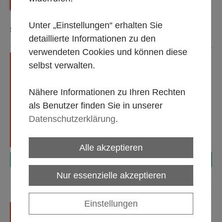
Zurück
Shop Startseite
Unter „Einstellungen“ erhalten Sie
Sortierung:
detaillierte Informationen zu den
verwendeten Cookies und können diese
Windlicht/Kerzenglas, rund,
selbst verwalten.
kleine Version (8 cm breit, 7
cm hoch)
Alle Mietpreise gültig 1 bis 5
Nähere Informationen zu Ihren Rechten
Tage, zzgl. MwSt.
als Benutzer finden Sie in unserer
Datenschutzerklärung
.
Alle akzeptieren
€ 0,20
Nur essenzielle akzeptieren
Einstellungen
Windlicht aus Glas, mittlere
Ausführung (Ø ca. 14 cm,