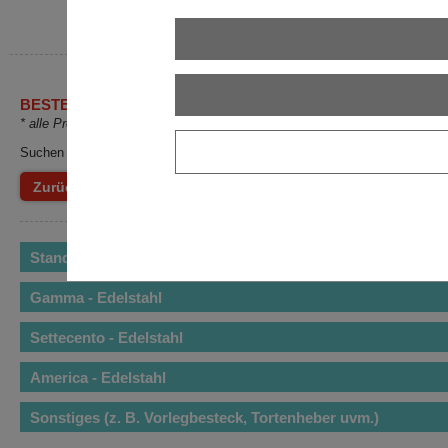
BESTECK
* alle Preise exkl. MwSt.
Suchen Sie sich hier Ihre Besteckserie aus.
Zurück
Shop Startseite
Standard - Chromstahl
Gamma - Edelstahl
Settecento - Edelstahl
America - Edelstahl
Sonstiges (z. B. Vorlegbesteck, Tortenheber uvm.)