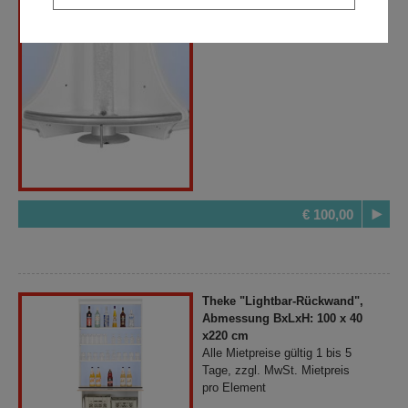
€ 100,00
Theke "Lightbar-Rückwand",
Abmessung BxLxH: 100 x 40
x220 cm
Alle Mietpreise gültig 1 bis 5
Tage, zzgl. MwSt. Mietpreis
pro Element