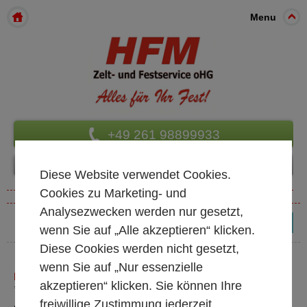
Menu
+49 261 98899933
Diese Website verwendet Cookies.
Cookies zu Marketing- und
Analysezwecken werden nur gesetzt,
(0)
wenn Sie auf „Alle akzeptieren“ klicken.
Diese Cookies werden nicht gesetzt,
wenn Sie auf „Nur essenzielle
LIGHTBAR KLASSISCH
akzeptieren“ klicken. Sie können Ihre
* alle Preise exkl. MwSt.
freiwillige Zustimmung jederzeit